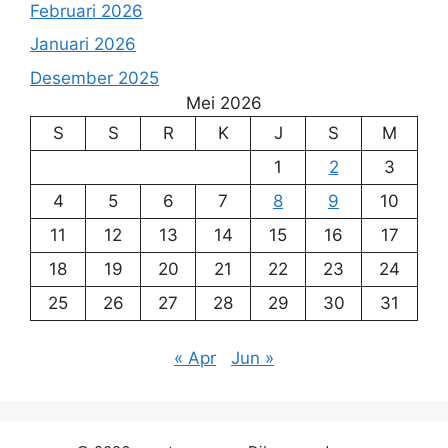
Februari 2026
Januari 2026
Desember 2025
Mei 2026
S
S
R
K
J
S
M
1
2
3
4
5
6
7
8
9
10
11
12
13
14
15
16
17
18
19
20
21
22
23
24
25
26
27
28
29
30
31
« Apr
Jun »