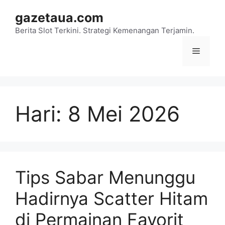
Langsung
gazetaua.com
ke
isi
Berita Slot Terkini. Strategi Kemenangan Terjamin.
Menu
Hari:
8 Mei 2026
Tips Sabar Menunggu
Hadirnya Scatter Hitam
di Permainan Favorit