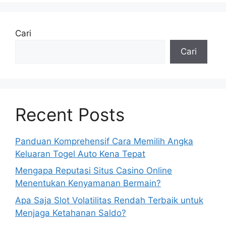
Cari
Cari
Recent Posts
Panduan Komprehensif Cara Memilih Angka
Keluaran Togel Auto Kena Tepat
Mengapa Reputasi Situs Casino Online
Menentukan Kenyamanan Bermain?
Apa Saja Slot Volatilitas Rendah Terbaik untuk
Menjaga Ketahanan Saldo?