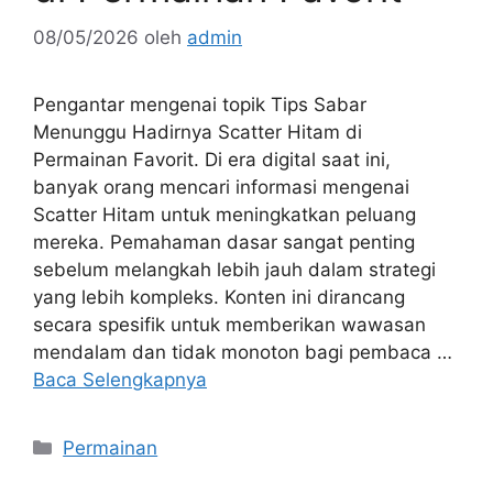
08/05/2026
oleh
admin
Pengantar mengenai topik Tips Sabar
Menunggu Hadirnya Scatter Hitam di
Permainan Favorit. Di era digital saat ini,
banyak orang mencari informasi mengenai
Scatter Hitam untuk meningkatkan peluang
mereka. Pemahaman dasar sangat penting
sebelum melangkah lebih jauh dalam strategi
yang lebih kompleks. Konten ini dirancang
secara spesifik untuk memberikan wawasan
mendalam dan tidak monoton bagi pembaca …
Baca Selengkapnya
Kategori
Permainan