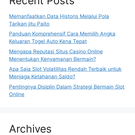
Recent Posts
Memanfaatkan Data Historis Melalui Pola
Tarikan jitu Paito
Panduan Komprehensif Cara Memilih Angka
Keluaran Togel Auto Kena Tepat
Mengapa Reputasi Situs Casino Online
Menentukan Kenyamanan Bermain?
Apa Saja Slot Volatilitas Rendah Terbaik untuk
Menjaga Ketahanan Saldo?
Pentingnya Disiplin Dalam Strategi Bermain Slot
Online
Archives