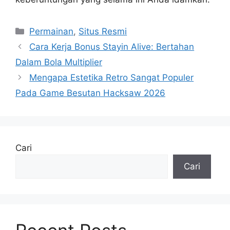
Kategori
Permainan
,
Situs Resmi
Cara Kerja Bonus Stayin Alive: Bertahan
Dalam Bola Multiplier
Mengapa Estetika Retro Sangat Populer
Pada Game Besutan Hacksaw 2026
Cari
Cari