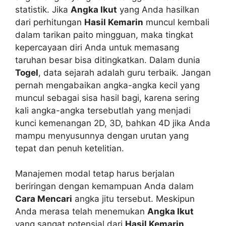
statistik. Jika
Angka Ikut
yang Anda hasilkan
dari perhitungan
Hasil Kemarin
muncul kembali
dalam tarikan paito mingguan, maka tingkat
kepercayaan diri Anda untuk memasang
taruhan besar bisa ditingkatkan. Dalam dunia
Togel
, data sejarah adalah guru terbaik. Jangan
pernah mengabaikan angka-angka kecil yang
muncul sebagai sisa hasil bagi, karena sering
kali angka-angka tersebutlah yang menjadi
kunci kemenangan 2D, 3D, bahkan 4D jika Anda
mampu menyusunnya dengan urutan yang
tepat dan penuh ketelitian.
Manajemen modal tetap harus berjalan
beriringan dengan kemampuan Anda dalam
Cara Mencari
angka jitu tersebut. Meskipun
Anda merasa telah menemukan
Angka Ikut
yang sangat potensial dari
Hasil Kemarin
,