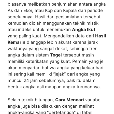
biasanya melibatkan penjumlahan antara angka
As dan Ekor, atau Kop dan Kepala dari periode
sebelumnya. Hasil dari penjumlahan tersebut
kemudian diolah menggunakan teknik mistik
atau indeks untuk menemukan
Angka Ikut
yang paling kuat. Mengandalkan data dari
Hasil
Kemarin
dianggap lebih akurat karena jarak
waktunya yang sangat dekat, sehingga tren
angka dalam sistem
Togel
tersebut masih
memiliki keterikatan yang kuat. Pemain yang jeli
akan menyadari bahwa angka yang keluar hari
ini sering kali memiliki “jejak” dari angka yang
muncul 24 jam sebelumnya, baik itu dalam
bentuk angka asli maupun angka turunannya.
Selain teknik hitungan,
Cara Mencari
variabel
angka juga bisa dilakukan dengan melihat
angka-angka yang “bertetangga” di tabel