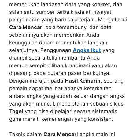
memerlukan landasan data yang konkret, dan
salah satu sumber terbaik adalah riwayat
pengeluaran yang baru saja terjadi. Mengetahui
Cara Mencari
pola tersembunyi dari data
sebelumnya akan memberikan Anda
keunggulan dalam menentukan langkah
selanjutnya. Penggunaan
Angka Ikut
yang
diambil secara teliti membantu Anda
mempersempit pilihan kombinasi yang akan
dipasang pada putaran pasar berikutnya.
Dengan merujuk pada
Hasil Kemarin
, seorang
pemain dapat melihat adanya keterkaitan
antara angka yang sudah keluar dengan angka
yang akan muncul, menciptakan sebuah siklus
Togel
yang bisa dipelajari secara sistematis
guna meraih kemenangan yang konsisten.
Teknik dalam
Cara Mencari
angka main ini