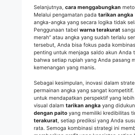
Selanjutnya,
cara menggabungkan
metod
Melalui pengamatan pada
tarikan angka
angka-angka yang secara logika tidak se
Penggunaan tabel
warna terakurat
sanga
merah” atau angka yang sudah terlalu se
tersebut, Anda bisa fokus pada kombinasi 
penting untuk menjaga saldo akun Anda t
bahwa setiap rupiah yang Anda pasang me
kemenangan yang manis.
Sebagai kesimpulan, inovasi dalam strate
permainan angka yang sangat kompetitif. 
untuk mendapatkan perspektif yang lebi
visual dalam
tarikan angka
yang didukung
dengan paito
yang memiliki kredibilitas 
terakurat
, setiap prediksi yang Anda susu
rata. Semoga kombinasi strategi ini m