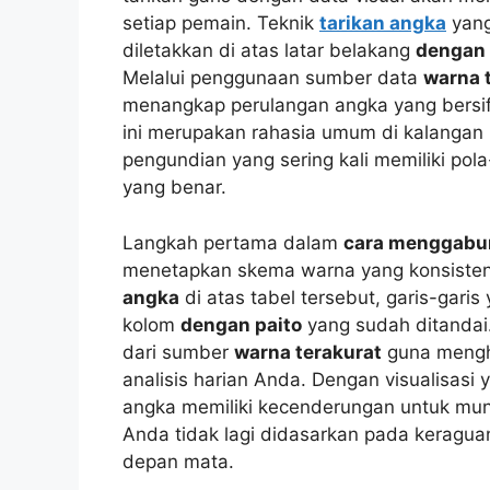
setiap pemain. Teknik
tarikan angka
yang 
diletakkan di atas latar belakang
dengan 
Melalui penggunaan sumber data
warna 
menangkap perulangan angka yang bersifat
ini merupakan rahasia umum di kalanga
pengundian yang sering kali memiliki pola
yang benar.
Langkah pertama dalam
cara menggabu
menetapkan skema warna yang konsisten 
angka
di atas tabel tersebut, garis-gari
kolom
dengan paito
yang sudah ditandai
dari sumber
warna terakurat
guna menghi
analisis harian Anda. Dengan visualisasi
angka memiliki kecenderungan untuk munc
Anda tidak lagi didasarkan pada keraguan
depan mata.