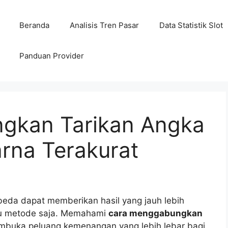
Beranda
Analisis Tren Pasar
Data Statistik Slot
Panduan Provider
gkan Tarikan Angka
rna Terakurat
beda dapat memberikan hasil yang jauh lebih
tu metode saja. Memahami
cara menggabungkan
embuka peluang kemenangan yang lebih lebar bagi