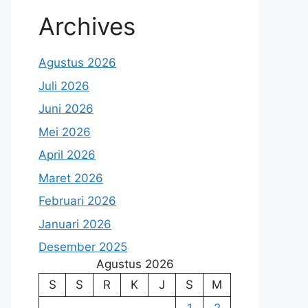
Archives
Agustus 2026
Juli 2026
Juni 2026
Mei 2026
April 2026
Maret 2026
Februari 2026
Januari 2026
Desember 2025
Agustus 2026
S
S
R
K
J
S
M