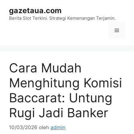
Langsung
gazetaua.com
ke
isi
Berita Slot Terkini. Strategi Kemenangan Terjamin.
Menu
Cara Mudah
Menghitung Komisi
Baccarat: Untung
Rugi Jadi Banker
10/03/2026
oleh
admin