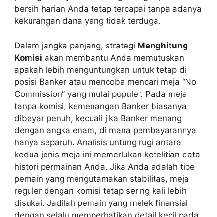
bersih harian Anda tetap tercapai tanpa adanya
kekurangan dana yang tidak terduga.
Dalam jangka panjang, strategi
Menghitung
Komisi
akan membantu Anda memutuskan
apakah lebih menguntungkan untuk tetap di
posisi Banker atau mencoba mencari meja “No
Commission” yang mulai populer. Pada meja
tanpa komisi, kemenangan Banker biasanya
dibayar penuh, kecuali jika Banker menang
dengan angka enam, di mana pembayarannya
hanya separuh. Analisis untung rugi antara
kedua jenis meja ini memerlukan ketelitian data
histori permainan Anda. Jika Anda adalah tipe
pemain yang mengutamakan stabilitas, meja
reguler dengan komisi tetap sering kali lebih
disukai. Jadilah pemain yang melek finansial
dengan selalu memperhatikan detail kecil pada