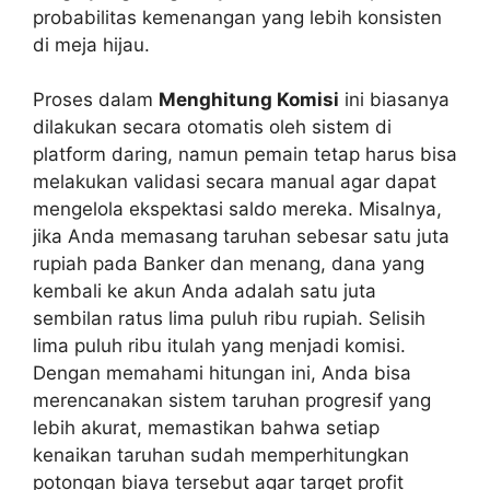
probabilitas kemenangan yang lebih konsisten
di meja hijau.
Proses dalam
Menghitung Komisi
ini biasanya
dilakukan secara otomatis oleh sistem di
platform daring, namun pemain tetap harus bisa
melakukan validasi secara manual agar dapat
mengelola ekspektasi saldo mereka. Misalnya,
jika Anda memasang taruhan sebesar satu juta
rupiah pada Banker dan menang, dana yang
kembali ke akun Anda adalah satu juta
sembilan ratus lima puluh ribu rupiah. Selisih
lima puluh ribu itulah yang menjadi komisi.
Dengan memahami hitungan ini, Anda bisa
merencanakan sistem taruhan progresif yang
lebih akurat, memastikan bahwa setiap
kenaikan taruhan sudah memperhitungkan
potongan biaya tersebut agar target profit