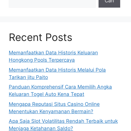
Cari
Recent Posts
Memanfaatkan Data Historis Keluaran
Hongkong Pools Terpercaya
Memanfaatkan Data Historis Melalui Pola
Tarikan jitu Paito
Panduan Komprehensif Cara Memilih Angka
Keluaran Togel Auto Kena Tepat
Mengapa Reputasi Situs Casino Online
Menentukan Kenyamanan Bermain?
Apa Saja Slot Volatilitas Rendah Terbaik untuk
Menjaga Ketahanan Saldo?