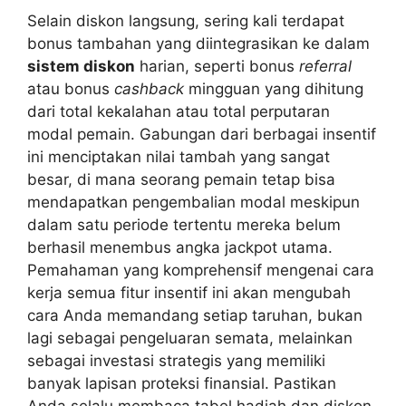
Selain diskon langsung, sering kali terdapat
bonus tambahan yang diintegrasikan ke dalam
sistem diskon
harian, seperti bonus
referral
atau bonus
cashback
mingguan yang dihitung
dari total kekalahan atau total perputaran
modal pemain. Gabungan dari berbagai insentif
ini menciptakan nilai tambah yang sangat
besar, di mana seorang pemain tetap bisa
mendapatkan pengembalian modal meskipun
dalam satu periode tertentu mereka belum
berhasil menembus angka jackpot utama.
Pemahaman yang komprehensif mengenai cara
kerja semua fitur insentif ini akan mengubah
cara Anda memandang setiap taruhan, bukan
lagi sebagai pengeluaran semata, melainkan
sebagai investasi strategis yang memiliki
banyak lapisan proteksi finansial. Pastikan