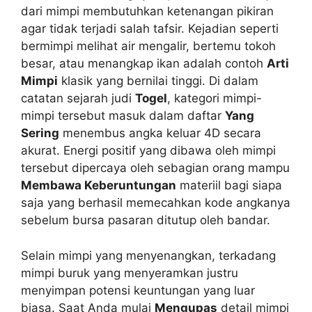
dari mimpi membutuhkan ketenangan pikiran
agar tidak terjadi salah tafsir. Kejadian seperti
bermimpi melihat air mengalir, bertemu tokoh
besar, atau menangkap ikan adalah contoh
Arti
Mimpi
klasik yang bernilai tinggi. Di dalam
catatan sejarah judi
Togel
, kategori mimpi-
mimpi tersebut masuk dalam daftar
Yang
Sering
menembus angka keluar 4D secara
akurat. Energi positif yang dibawa oleh mimpi
tersebut dipercaya oleh sebagian orang mampu
Membawa Keberuntungan
materiil bagi siapa
saja yang berhasil memecahkan kode angkanya
sebelum bursa pasaran ditutup oleh bandar.
Selain mimpi yang menyenangkan, terkadang
mimpi buruk yang menyeramkan justru
menyimpan potensi keuntungan yang luar
biasa. Saat Anda mulai
Mengupas
detail mimpi