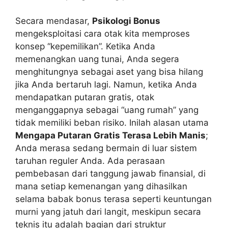
Secara mendasar,
Psikologi Bonus
mengeksploitasi cara otak kita memproses
konsep “kepemilikan”. Ketika Anda
memenangkan uang tunai, Anda segera
menghitungnya sebagai aset yang bisa hilang
jika Anda bertaruh lagi. Namun, ketika Anda
mendapatkan putaran gratis, otak
menganggapnya sebagai “uang rumah” yang
tidak memiliki beban risiko. Inilah alasan utama
Mengapa Putaran Gratis Terasa Lebih Manis
;
Anda merasa sedang bermain di luar sistem
taruhan reguler Anda. Ada perasaan
pembebasan dari tanggung jawab finansial, di
mana setiap kemenangan yang dihasilkan
selama babak bonus terasa seperti keuntungan
murni yang jatuh dari langit, meskipun secara
teknis itu adalah bagian dari struktur