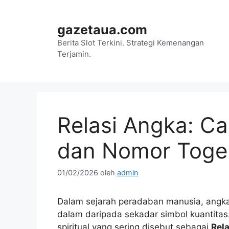
Langsung
ke
gazetaua.com
isi
Berita Slot Terkini. Strategi Kemenangan
Terjamin.
Relasi Angka: Ca
dan Nomor Togel 
01/02/2026
oleh
admin
Dalam sejarah peradaban manusia, angka 
dalam daripada sekadar simbol kuantita
spiritual yang sering disebut sebagai
Rel