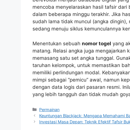
mencoba menyelaraskan hasil tafsir dari 
dalam beberapa minggu terakhir. Jika h
sudah lama tidak muncul (angka dingin),
sedang menuju siklus kemunculannya kem
Menentukan sebuah
nomor togel
yang ak
matang. Relasi angka juga mengajarkan 
memasang satu set angka tunggal. Gunakan
taruhan kelompok, untuk memastikan bahw
memiliki perlindungan modal. Kebanyaka
mimpi sebagai “pemicu” awal, namun kep
dengan data logis dari pasaran resmi. Ini
yang lebih tangguh dan tidak mudah goya
Kategori
Permainan
Keuntungan Blackjack: Mengapa Memahami Bas
Investasi Masa Depan: Teknik Efektif Tafsir 