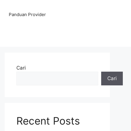
Panduan Provider
Cari
Cari
Recent Posts