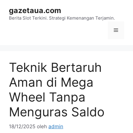
Langsung
gazetaua.com
ke
isi
Berita Slot Terkini. Strategi Kemenangan Terjamin.
Menu
Teknik Bertaruh
Aman di Mega
Wheel Tanpa
Menguras Saldo
18/12/2025
oleh
admin