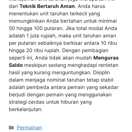
dari
Teknik Bertaruh Aman
. Anda harus
menentukan unit taruhan terkecil yang
memungkinkan Anda bertahan untuk minimal
50 hingga 100 putaran. Jika total modal Anda
adalah 1 juta rupiah, maka unit taruhan aman
per putaran sebaiknya berkisar antara 10 ribu
hingga 20 ribu rupiah. Dengan pembagian
seperti ini, Anda tidak akan mudah
Menguras
Saldo
meskipun sedang menghadapi rentetan
hasil yang kurang menguntungkan. Disiplin
dalam menjaga nominal taruhan tetap stabil
adalah pembeda antara pemain yang sekadar
berjudi dengan pemain yang menggunakan
strategi cerdas untuk hiburan yang
berkelanjutan.
Kategori
Permainan