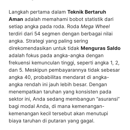
Langkah pertama dalam
Teknik Bertaruh
Aman
adalah memahami bobot statistik dari
setiap angka pada roda. Roda
Mega Wheel
terdiri dari 54 segmen dengan berbagai nilai
angka. Strategi yang paling sering
direkomendasikan untuk tidak
Menguras Saldo
adalah fokus pada angka-angka dengan
frekuensi kemunculan tinggi, seperti angka 1, 2,
dan 5. Meskipun pembayarannya tidak sebesar
angka 40, probabilitas mendarat di angka-
angka rendah ini jauh lebih besar. Dengan
menempatkan taruhan yang konsisten pada
sektor ini, Anda sedang membangun “asuransi”
bagi modal Anda, di mana kemenangan-
kemenangan kecil tersebut akan menutupi
biaya taruhan di putaran yang gagal.