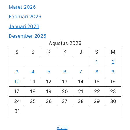
Maret 2026
Februari 2026
Januari 2026
Desember 2025
Agustus 2026
S
S
R
K
J
S
M
1
2
3
4
5
6
7
8
9
10
11
12
13
14
15
16
17
18
19
20
21
22
23
24
25
26
27
28
29
30
31
« Jul