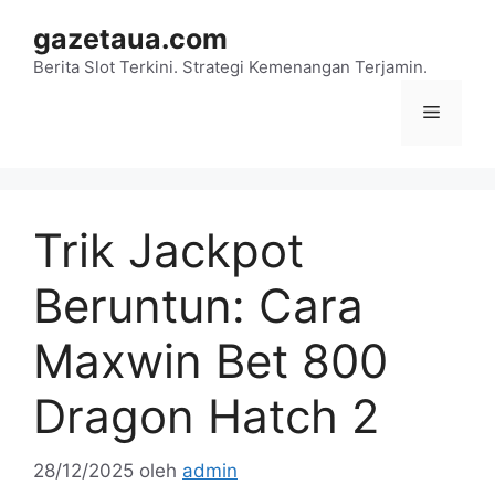
Langsung
gazetaua.com
ke
isi
Berita Slot Terkini. Strategi Kemenangan Terjamin.
Menu
Trik Jackpot
Beruntun: Cara
Maxwin Bet 800
Dragon Hatch 2
28/12/2025
oleh
admin