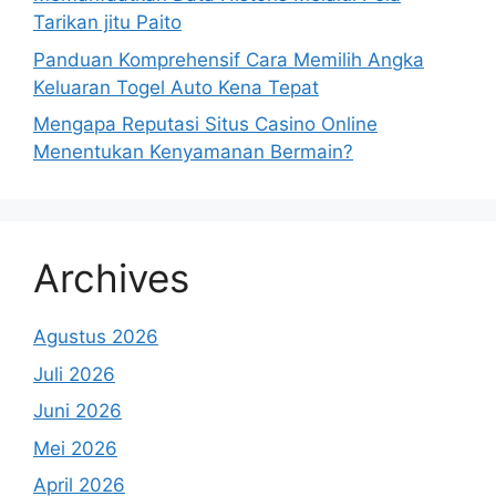
Tarikan jitu Paito
Panduan Komprehensif Cara Memilih Angka
Keluaran Togel Auto Kena Tepat
Mengapa Reputasi Situs Casino Online
Menentukan Kenyamanan Bermain?
Archives
Agustus 2026
Juli 2026
Juni 2026
Mei 2026
April 2026