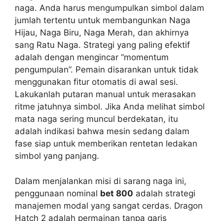
naga. Anda harus mengumpulkan simbol dalam
jumlah tertentu untuk membangunkan Naga
Hijau, Naga Biru, Naga Merah, dan akhirnya
sang Ratu Naga. Strategi yang paling efektif
adalah dengan mengincar “momentum
pengumpulan”. Pemain disarankan untuk tidak
menggunakan fitur otomatis di awal sesi.
Lakukanlah putaran manual untuk merasakan
ritme jatuhnya simbol. Jika Anda melihat simbol
mata naga sering muncul berdekatan, itu
adalah indikasi bahwa mesin sedang dalam
fase siap untuk memberikan rentetan ledakan
simbol yang panjang.
Dalam menjalankan misi di sarang naga ini,
penggunaan nominal
bet 800
adalah strategi
manajemen modal yang sangat cerdas. Dragon
Hatch 2 adalah permainan tanpa garis