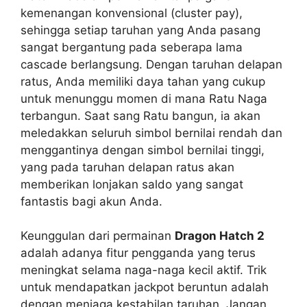
kemenangan konvensional (cluster pay),
sehingga setiap taruhan yang Anda pasang
sangat bergantung pada seberapa lama
cascade berlangsung. Dengan taruhan delapan
ratus, Anda memiliki daya tahan yang cukup
untuk menunggu momen di mana Ratu Naga
terbangun. Saat sang Ratu bangun, ia akan
meledakkan seluruh simbol bernilai rendah dan
menggantinya dengan simbol bernilai tinggi,
yang pada taruhan delapan ratus akan
memberikan lonjakan saldo yang sangat
fantastis bagi akun Anda.
Keunggulan dari permainan
Dragon Hatch 2
adalah adanya fitur pengganda yang terus
meningkat selama naga-naga kecil aktif. Trik
untuk mendapatkan jackpot beruntun adalah
dengan menjaga kestabilan taruhan. Jangan