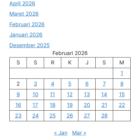
April 2026
Maret 2026
Februari 2026
Januari 2026
Desember 2025
Februari 2026
S
S
R
K
J
S
M
1
2
3
4
5
6
7
8
9
10
11
12
13
14
15
16
17
18
19
20
21
22
23
24
25
26
27
28
« Jan
Mar »