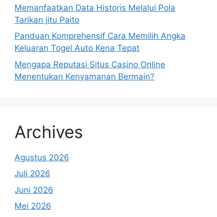
Memanfaatkan Data Historis Melalui Pola
Tarikan jitu Paito
Panduan Komprehensif Cara Memilih Angka
Keluaran Togel Auto Kena Tepat
Mengapa Reputasi Situs Casino Online
Menentukan Kenyamanan Bermain?
Archives
Agustus 2026
Juli 2026
Juni 2026
Mei 2026