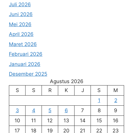
Juli 2026
Juni 2026
Mei 2026
April 2026
Maret 2026
Februari 2026
Januari 2026
Desember 2025
Agustus 2026
S
S
R
K
J
S
M
1
2
3
4
5
6
7
8
9
10
11
12
13
14
15
16
17
18
19
20
21
22
23