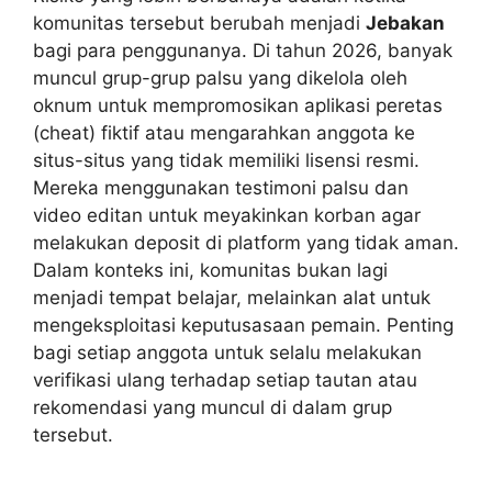
komunitas tersebut berubah menjadi
Jebakan
bagi para penggunanya. Di tahun 2026, banyak
muncul grup-grup palsu yang dikelola oleh
oknum untuk mempromosikan aplikasi peretas
(cheat) fiktif atau mengarahkan anggota ke
situs-situs yang tidak memiliki lisensi resmi.
Mereka menggunakan testimoni palsu dan
video editan untuk meyakinkan korban agar
melakukan deposit di platform yang tidak aman.
Dalam konteks ini, komunitas bukan lagi
menjadi tempat belajar, melainkan alat untuk
mengeksploitasi keputusasaan pemain. Penting
bagi setiap anggota untuk selalu melakukan
verifikasi ulang terhadap setiap tautan atau
rekomendasi yang muncul di dalam grup
tersebut.