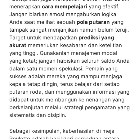
menerapkan
cara mempelajari
yang efektif.
Jangan biarkan emosi mengaburkan logika
Anda saat melihat sebuah
pola putaran
yang
tampak sangat menjanjikan namun belum teruji.
Target untuk mendapatkan
prediksi yang
akurat
memerlukan kesabaran dan ketelitian
yang tinggi. Gunakanlah manajemen modal
yang ketat; jangan habiskan seluruh saldo Anda
dalam satu momen spekulasi. Pemain yang
sukses adalah mereka yang mampu menjaga
kepala tetap dingin, terus belajar dari setiap
putaran roda, dan menggunakan informasi yang
didapat untuk membangun kemenangan yang
berkelanjutan melalui strategi pengamatan yang
sistematis dan disiplin.
Sebagai kesimpulan, keberhasilan di meja
Roulette adalah hasil dari perpaduan antara