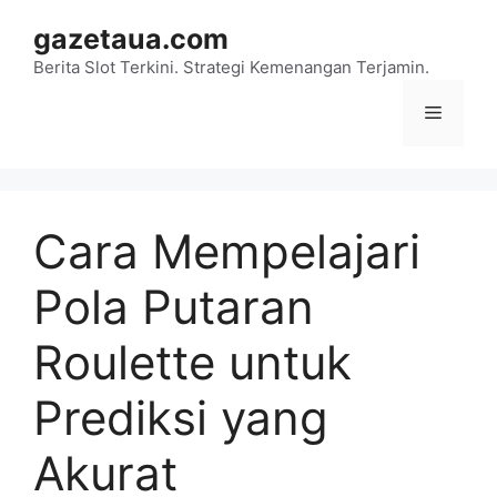
Langsung
gazetaua.com
ke
isi
Berita Slot Terkini. Strategi Kemenangan Terjamin.
Menu
Cara Mempelajari
Pola Putaran
Roulette untuk
Prediksi yang
Akurat