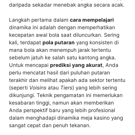
daripada sekadar menebak angka secara acak.
Langkah pertama dalam
cara mempelajari
dinamika ini adalah dengan memperhatikan
kecepatan awal bola saat diluncurkan. Sering
kali, terdapat
pola putaran
yang konsisten di
mana bola akan menempuh jarak tertentu
sebelum jatuh ke salah satu kantong angka.
Untuk mencapai
prediksi yang akurat
, Anda
perlu mencatat hasil dari puluhan putaran
terakhir dan melihat apakah ada sektor tertentu
(seperti
Voisins
atau
Tiers
) yang lebih sering
dikunjungi. Teknik pengamatan ini memerlukan
kesabaran tinggi, namun akan memberikan
Anda perspektif baru yang lebih profesional
dalam menghadapi dinamika meja kasino yang
sangat cepat dan penuh tekanan.