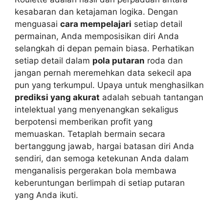
kesabaran dan ketajaman logika. Dengan
menguasai
cara mempelajari
setiap detail
permainan, Anda memposisikan diri Anda
selangkah di depan pemain biasa. Perhatikan
setiap detail dalam
pola putaran
roda dan
jangan pernah meremehkan data sekecil apa
pun yang terkumpul. Upaya untuk menghasilkan
prediksi yang akurat
adalah sebuah tantangan
intelektual yang menyenangkan sekaligus
berpotensi memberikan profit yang
memuaskan. Tetaplah bermain secara
bertanggung jawab, hargai batasan diri Anda
sendiri, dan semoga ketekunan Anda dalam
menganalisis pergerakan bola membawa
keberuntungan berlimpah di setiap putaran
yang Anda ikuti.