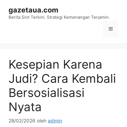
Langsung
gazetaua.com
ke
isi
Berita Slot Terkini. Strategi Kemenangan Terjamin.
Menu
Kesepian Karena
Judi? Cara Kembali
Bersosialisasi
Nyata
28/02/2026
oleh
admin