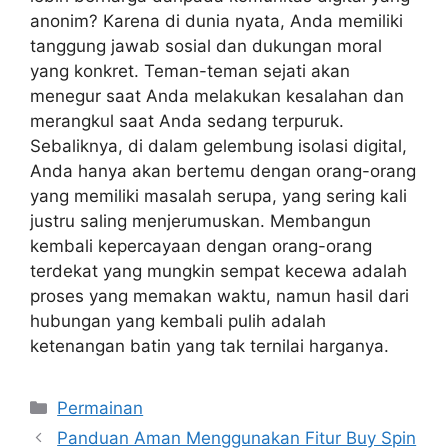
anonim? Karena di dunia nyata, Anda memiliki
tanggung jawab sosial dan dukungan moral
yang konkret. Teman-teman sejati akan
menegur saat Anda melakukan kesalahan dan
merangkul saat Anda sedang terpuruk.
Sebaliknya, di dalam gelembung isolasi digital,
Anda hanya akan bertemu dengan orang-orang
yang memiliki masalah serupa, yang sering kali
justru saling menjerumuskan. Membangun
kembali kepercayaan dengan orang-orang
terdekat yang mungkin sempat kecewa adalah
proses yang memakan waktu, namun hasil dari
hubungan yang kembali pulih adalah
ketenangan batin yang tak ternilai harganya.
Kategori
Permainan
Panduan Aman Menggunakan Fitur Buy Spin