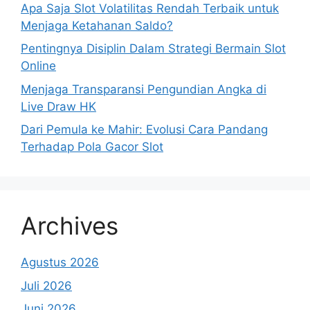
Apa Saja Slot Volatilitas Rendah Terbaik untuk
Menjaga Ketahanan Saldo?
Pentingnya Disiplin Dalam Strategi Bermain Slot
Online
Menjaga Transparansi Pengundian Angka di
Live Draw HK
Dari Pemula ke Mahir: Evolusi Cara Pandang
Terhadap Pola Gacor Slot
Archives
Agustus 2026
Juli 2026
Juni 2026