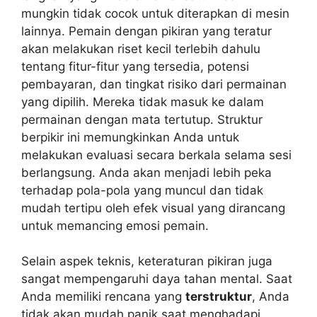
mungkin tidak cocok untuk diterapkan di mesin
lainnya. Pemain dengan pikiran yang teratur
akan melakukan riset kecil terlebih dahulu
tentang fitur-fitur yang tersedia, potensi
pembayaran, dan tingkat risiko dari permainan
yang dipilih. Mereka tidak masuk ke dalam
permainan dengan mata tertutup. Struktur
berpikir ini memungkinkan Anda untuk
melakukan evaluasi secara berkala selama sesi
berlangsung. Anda akan menjadi lebih peka
terhadap pola-pola yang muncul dan tidak
mudah tertipu oleh efek visual yang dirancang
untuk memancing emosi pemain.
Selain aspek teknis, keteraturan pikiran juga
sangat mempengaruhi daya tahan mental. Saat
Anda memiliki rencana yang
terstruktur
, Anda
tidak akan mudah panik saat menghadapi