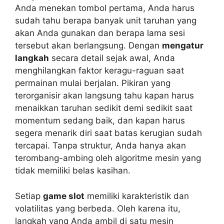
Anda menekan tombol pertama, Anda harus
sudah tahu berapa banyak unit taruhan yang
akan Anda gunakan dan berapa lama sesi
tersebut akan berlangsung. Dengan
mengatur
langkah
secara detail sejak awal, Anda
menghilangkan faktor keragu-raguan saat
permainan mulai berjalan. Pikiran yang
terorganisir akan langsung tahu kapan harus
menaikkan taruhan sedikit demi sedikit saat
momentum sedang baik, dan kapan harus
segera menarik diri saat batas kerugian sudah
tercapai. Tanpa struktur, Anda hanya akan
terombang-ambing oleh algoritme mesin yang
tidak memiliki belas kasihan.
Setiap
game slot
memiliki karakteristik dan
volatilitas yang berbeda. Oleh karena itu,
langkah yang Anda ambil di satu mesin