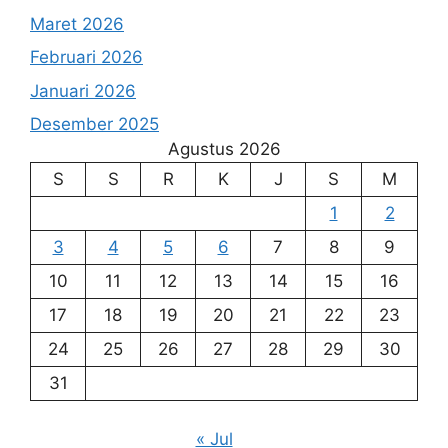
Maret 2026
Februari 2026
Januari 2026
Desember 2025
Agustus 2026
S
S
R
K
J
S
M
1
2
3
4
5
6
7
8
9
10
11
12
13
14
15
16
17
18
19
20
21
22
23
24
25
26
27
28
29
30
31
« Jul