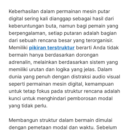
Keberhasilan dalam permainan mesin putar
digital sering kali dianggap sebagai hasil dari
keberuntungan buta, namun bagi pemain yang
berpengalaman, setiap putaran adalah bagian
dari sebuah rencana besar yang terorganisir.
Memiliki
pikiran terstruktur
berarti Anda tidak
bermain hanya berdasarkan dorongan
adrenalin, melainkan berdasarkan sistem yang
memiliki urutan dan logika yang jelas. Dalam
dunia yang penuh dengan distraksi audio visual
seperti permainan mesin digital, kemampuan
untuk tetap fokus pada struktur rencana adalah
kunci untuk menghindari pemborosan modal
yang tidak perlu.
Membangun struktur dalam bermain dimulai
dengan pemetaan modal dan waktu. Sebelum