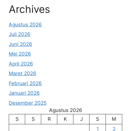
Archives
Agustus 2026
Juli 2026
Juni 2026
Mei 2026
April 2026
Maret 2026
Februari 2026
Januari 2026
Desember 2025
Agustus 2026
S
S
R
K
J
S
M
1
2